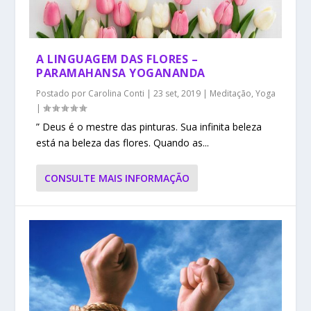
A LINGUAGEM DAS FLORES –
PARAMAHANSA YOGANANDA
Postado por
Carolina Conti
|
23 set, 2019
|
Meditação
,
Yoga
|
” Deus é o mestre das pinturas. Sua infinita beleza
está na beleza das flores. Quando as...
CONSULTE MAIS INFORMAÇÃO