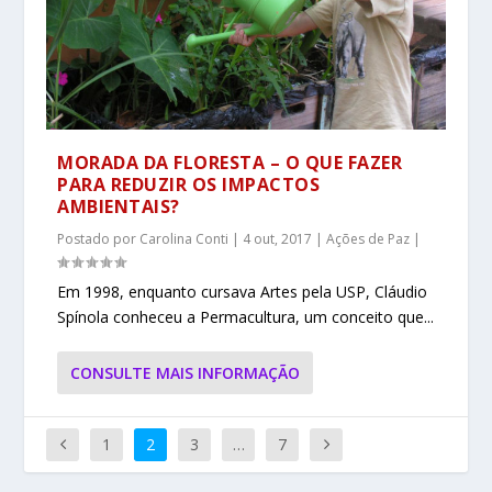
MORADA DA FLORESTA – O QUE FAZER
PARA REDUZIR OS IMPACTOS
AMBIENTAIS?
Postado por
Carolina Conti
|
4 out, 2017
|
Ações de Paz
|
Em 1998, enquanto cursava Artes pela USP, Cláudio
Spínola conheceu a Permacultura, um conceito que...
CONSULTE MAIS INFORMAÇÃO
1
2
3
…
7