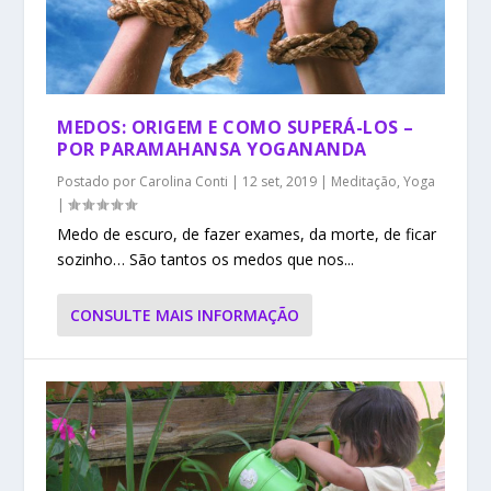
MEDOS: ORIGEM E COMO SUPERÁ-LOS –
POR PARAMAHANSA YOGANANDA
Postado por
Carolina Conti
|
12 set, 2019
|
Meditação
,
Yoga
|
Medo de escuro, de fazer exames, da morte, de ficar
sozinho… São tantos os medos que nos...
CONSULTE MAIS INFORMAÇÃO