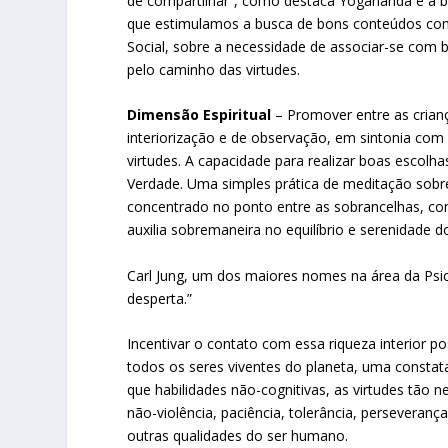
de compartilhar”, como destaca Yogananda é a 
que estimulamos a busca de bons conteúdos como
Social, sobre a necessidade de associar-se com 
pelo caminho das virtudes.
Dimensão Espiritual
– Promover entre as crianç
interiorização e de observação, em sintonia com
virtudes. A capacidade para realizar boas escolha
Verdade. Uma simples prática de meditação sobr
concentrado no ponto entre as sobrancelhas, co
auxilia sobremaneira no equilíbrio e serenidade 
Carl Jung, um dos maiores nomes na área da Psic
desperta.”
Incentivar o contato com essa riqueza interior p
todos os seres viventes do planeta, uma consta
que habilidades não-cognitivas, as virtudes tão
não-violência, paciência, tolerância, perseveranç
outras qualidades do ser humano.