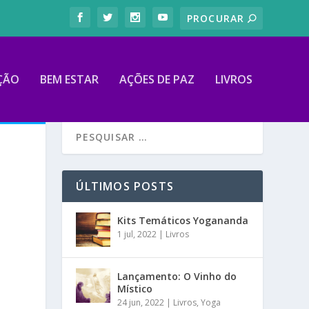
ÇÃO
BEM ESTAR
AÇÕES DE PAZ
LIVROS
ÚLTIMOS POSTS
Kits Temáticos Yogananda
1 jul, 2022
|
Livros
Lançamento: O Vinho do
Místico
24 jun, 2022
|
Livros
,
Yoga