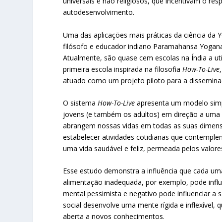
universais e não religiosos, que incentivam o res
autodesenvolvimento.
Uma das aplicações mais práticas da ciência da 
filósofo e educador indiano Paramahansa Yogana
Atualmente, são quase cem escolas na Índia a ut
primeira escola inspirada na filosofia
How-To-Live
atuado como um projeto piloto para a dissemin
O sistema
How-To-Live
apresenta um modelo simpl
jovens (e também os adultos) em direção a uma vi
abrangem nossas vidas em todas as suas dimensões
estabelecer atividades cotidianas que contemple
uma vida saudável e feliz, permeada pelos valores 
Esse estudo demonstra a influência que cada um
alimentação inadequada, por exemplo, pode infl
mental pessimista e negativo pode influenciar a
social desenvolve uma mente rígida e inflexível,
aberta a novos conhecimentos.