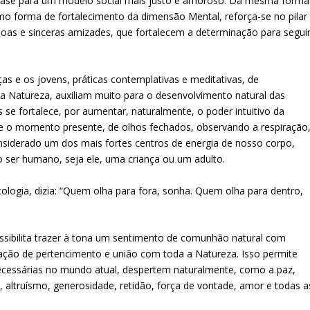
base para um modelo social mais justo e amoroso. Da mesma forma
 forma de fortalecimento da dimensão Mental, reforça-se no pilar
boas e sinceras amizades, que fortalecem a determinação para segui
as e os jovens, práticas contemplativas e meditativas, de
 a Natureza, auxiliam muito para o desenvolvimento natural das
s se fortalece, por aumentar, naturalmente, o poder intuitivo da
e o momento presente, de olhos fechados, observando a respiração
nsiderado um dos mais fortes centros de energia de nosso corpo,
do ser humano, seja ele, uma criança ou um adulto.
ologia, dizia: “Quem olha para fora, sonha. Quem olha para dentro,
ossibilita trazer à tona um sentimento de comunhão natural com
tação de pertencimento e união com toda a Natureza. Isso permite
 necessárias no mundo atual, despertem naturalmente, como a paz,
a, altruísmo, generosidade, retidão, força de vontade, amor e todas a