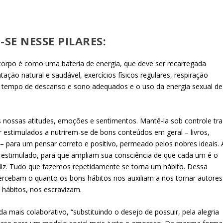
E NESSE PILARES:
corpo é como uma bateria de energia, que deve ser recarregada
ação natural e saudável, exercícios físicos regulares, respiração
 tempo de descanso e sono adequados e o uso da energia sexual de
nossas atitudes, emoções e sentimentos. Mantê-la sob controle tra
r estimulados a nutrirem-se de bons conteúdos em geral – livros,
s – para um pensar correto e positivo, permeado pelos nobres ideais. 
r estimulado, para que ampliam sua consciência de que cada um é o
eliz. Tudo que fazemos repetidamente se torna um hábito. Dessa
ercebam o quanto os bons hábitos nos auxiliam a nos tornar autores
 hábitos, nos escravizam.
a mais colaborativo, “substituindo o desejo de possuir, pela alegria