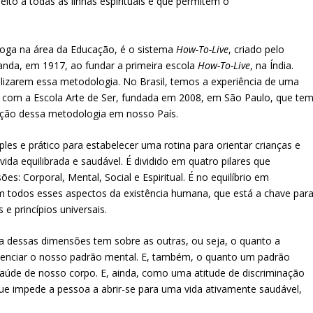
peito a todas as linhas espirituais e que permitem o
Yoga na área da Educação, é o sistema
How-To-Live
, criado pelo
nda, em 1917, ao fundar a primeira escola
How-To-Live
, na Índia.
ilizarem essa metodologia. No Brasil, temos a experiência de uma
, com a Escola Arte de Ser, fundada em 2008, em São Paulo, que te
ação dessa metodologia em nosso País.
es e prático para estabelecer uma rotina para orientar crianças e
da equilibrada e saudável. É dividido em quatro pilares que
: Corporal, Mental, Social e Espiritual. É no equilíbrio em
m todos esses aspectos da existência humana, que está a chave par
e princípios universais.
a dessas dimensões tem sobre as outras, ou seja, o quanto a
uenciar o nosso padrão mental. E, também, o quanto um padrão
 saúde de nosso corpo. E, ainda, como uma atitude de discriminação
 que impede a pessoa a abrir-se para uma vida ativamente saudável,