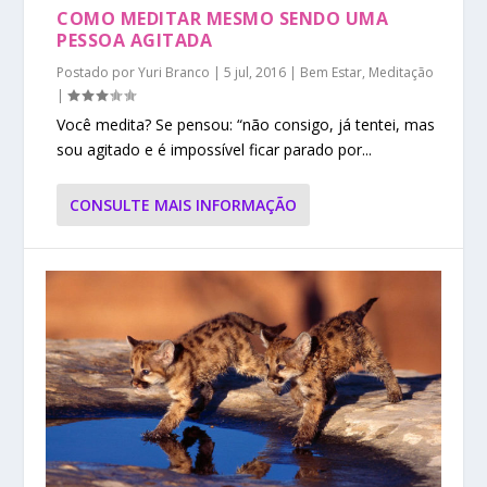
COMO MEDITAR MESMO SENDO UMA
PESSOA AGITADA
Postado por
Yuri Branco
|
5 jul, 2016
|
Bem Estar
,
Meditação
|
Você medita? Se pensou: “não consigo, já tentei, mas
sou agitado e é impossível ficar parado por...
CONSULTE MAIS INFORMAÇÃO