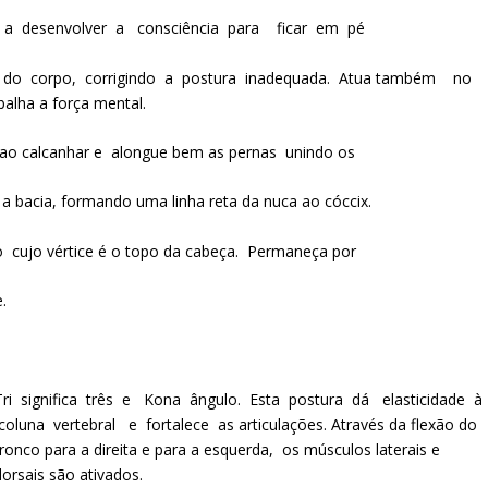
e a desenvolver a consciência para ficar em pé
o corpo, corrigindo a postura inadequada. Atua também no
alha a força mental.
ao calcanhar e alongue bem as pernas unindo os
s a bacia, formando uma linha reta da nuca ao cóccix.
 cujo vértice é o topo da cabeça. Permaneça por
.
Tri significa três e Kona ângulo. Esta postura dá elasticidade à
coluna vertebral e fortalece as articulações. Através da flexão do
tronco para a direita e para a esquerda, os músculos laterais e
dorsais são ativados.