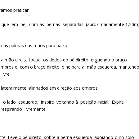
Vamos praticar!
Fique em pé, com as pernas separadas (aproximadamente 1,20m)
om as palmas das mãos para baixo.
ue a mão direita toque os dedos do pé direito, erguendo o braço
ombros e com o braço direito; olhe para a mão esquerda, mantend
livre.
os lateralmente alinhados em direção aos ombros.
 o lado esquerdo. Inspire voltando à posição inicial. Expire
 respirando livremente.
nte. Leve o pé direito sobre a perna esquerda apoiando-o no solo