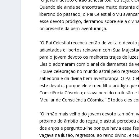
Quando ele ainda se encontrava muito distante
libertino do passado, o Pai Celestial o viu avan
esse devoto pródigo, derramou sobre ele a divi
onipresente da bem-aventurança.
“O Pai Celestial recebeu então de volta o devoto
adiantados e libertos reinavam com Sua Majesta
para o jovem devoto os melhores trajes de luzes 
Eles o adornaram com o anel de diamantes da ve
Houve celebração no mundo astral pelo regresso 
sabedoria e da divina bem-aventurança. O Pai C
este devoto, porque ele é meu filho pródigo qu
Consciência Cósmica; estava perdido na ilusão e 
Meu lar de Consciência Cósmica.’ E todos eles 
“O irmão mais velho do jovem devoto também v
próximo do âmbito do regozijo astral, percebeu
dos anjos e perguntou-lhe por que havia essa fes
vagava na ilusão, regressou ao reino divino, e te