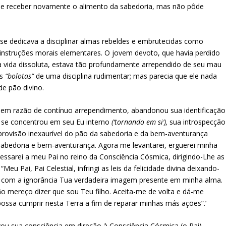
o de receber novamente o alimento da sabedoria, mas não pôde
e dedicava a disciplinar almas rebeldes e embrutecidas como
instruções morais elementares. O jovem devoto, que havia perdido
 vida dissoluta, estava tão profundamente arrependido de seu mau
as
“bolotas”
de uma disciplina rudimentar; mas parecia que ele nada
de pão divino.
em razão de contínuo arrependimento, abandonou sua identificação
 se concentrou em seu Eu interno
(‘tornando em si’),
sua introspecção
a provisão inexaurível do pão da sabedoria e da bem-aventurança
sabedoria e bem-aventurança. Agora me levantarei, erguerei minha
essarei a meu Pai no reino da Consciência Cósmica, dirigindo-Lhe as
Meu Pai, Pai Celestial, infringi as leis da felicidade divina deixando-
ci com a ignorância Tua verdadeira imagem presente em minha alma.
ão mereço dizer que sou Teu filho. Aceita-me de volta e dá-me
 possa cumprir nesta Terra a fim de reparar minhas más ações”.’
vou sua consciência em direção à Consciência Cósmica (o Pai).