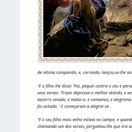
de íntima compaixão, e, correndo, lançou-se-lhe ao
“E o filho lhe disse: ‘Pai, pequei contra o céu e per
seus servos: ‘Trazei depressa o melhor vestido, e ve
bezerro cevado, e matai-o; e comamos, e alegremo-n
foi achado .’ E começaram a alegrar-se .
“E o seu filho mais velho estava no campo; e quando
chamando um dos servos, perguntou-lhe que era aqui