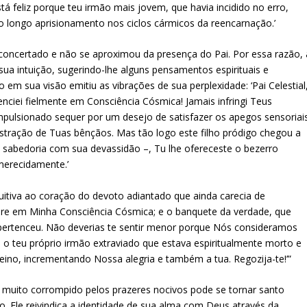
á feliz porque teu irmão mais jovem, que havia incidido no erro,
do longo aprisionamento nos ciclos cármicos da reencarnação.’
sconcertado e não se aproximou da presença do Pai. Por essa razão, 
ua intuição, sugerindo-lhe alguns pensamentos espirituais e
em sua visão emitiu as vibrações de sua perplexidade: ‘Pai Celestial
enciei fielmente em Consciência Cósmica! Jamais infringi Teus
pulsionado sequer por um desejo de satisfazer os apegos sensoriais
ração de Tuas bênçãos. Mas tão logo este filho pródigo chegou a
e sabedoria com sua devassidão –, Tu lhe ofereceste o bezerro
merecidamente.’
ntuitiva ao coração do devoto adiantado que ainda carecia de
pre em Minha Consciência Cósmica; e o banquete da verdade, que
 pertenceu. Não deverias te sentir menor porque Nós consideramos
, o teu próprio irmão extraviado que estava espiritualmente morto e
eino, incrementando Nossa alegria e também a tua. Regozija-te!’”
ito corrompido pelos prazeres nocivos pode se tornar santo
. Ele reivindica a identidade de sua alma com Deus através da