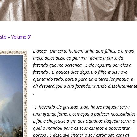
isto – Volume 3”
E disse: “Um certo homem tinha dois filhos; e o mais
moço deles disse ao pai: ‘Pai, dá-me a parte da
fazenda que me pertence’ . E ele repartiu por eles a
fazenda . E, poucos dias depois, o filho mais novo,
ajuntando tudo, partiu para uma terra longínqua, e
ali desperdiçou a sua fazenda, vivendo dissolutament
.
“E, havendo ele gastado tudo, houve naquela terra
uma grande fome, e começou a padecer necessidades 
E foi, e chegou-se a um dos cidadãos daquela terra, o
qual o mandou para os seus campos a apascentar
porcos . E desejava encher o seu estômago com as