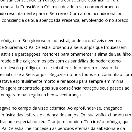
 da meta da Consciência Cósmica devido a seu comportamento
çando resolutamente para o Seu reino. Com amor incondicional por
na consciência de Sua abençoada Presença, envolvendo-o no abraço
 pródigo em Seu glorioso reino astral, onde incontáveis devotos
de Suprema. O Pai Celestial ordenou a Seus anjos que trouxessem
astrais e percepções interiores para ornamentar a alma de Seu filho.
rdade e lhe calçaram os pés com as sandálias do poder eterno.
do devoto pródigo, e a ele foi oferecido o bezerro cevado da
elestial disse a Seus anjos: ‘Regozijemo-nos todos em comunhão co
e estava espiritualmente morto e renasceu para sempre em minha
foi agora encontrado, pois sua consciência retraçou seus passos ao
comungaram na alegria da bem-aventurança.
agava no campo da visão cósmica. Ao aprofundar-se, chegando
 a música das esferas e a dança dos anjos. Em sua visão, chamou um
tividade especial no céu. O anjo respondeu: ‘Teu irmão pródigo, que
u Pai Celestial lhe concedeu as bênçãos eternas da sabedoria e da