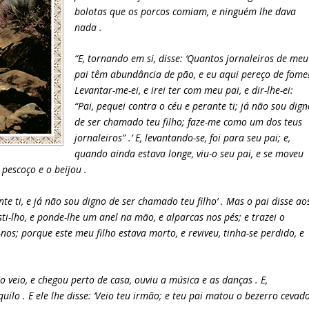
bolotas que os porcos comiam, e ninguém lhe dava
nada .
“E, tornando em si, disse: ‘Quantos jornaleiros de meu
pai têm abundância de pão, e eu aqui pereço de fome
Levantar-me-ei, e irei ter com meu pai, e dir-lhe-ei:
“Pai, pequei contra o céu e perante ti; já não sou dig
de ser chamado teu filho; faze-me como um dos teus
jornaleiros” .’ E, levantando-se, foi para seu pai; e,
quando ainda estava longe, viu-o seu pai, e se moveu
 pescoço e o beijou .
ante ti, e já não sou digno de ser chamado teu filho’ . Mas o pai disse ao
sti-lho, e ponde-lhe um anel na mão, e alparcas nos pés; e trazei o
os; porque este meu filho estava morto, e reviveu, tinha-se perdido, e
 veio, e chegou perto de casa, ouviu a música e as danças . E,
lo . E ele lhe disse: ‘Veio teu irmão; e teu pai matou o bezerro cevado