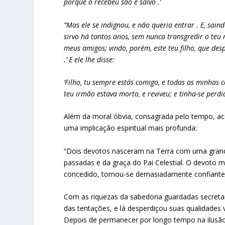
porque o recebeu são e salvo .’
“Mas ele se indignou, e não queria entrar . E, saind
sirvo há tantos anos, sem nunca transgredir o te
meus amigos; vindo, porém, este teu filho, que de
.’ E ele lhe disse:
‘Filho, tu sempre estás comigo, e todas as minhas 
teu irmão estava morto, e reviveu; e tinha-se perdid
Além da moral óbvia, consagrada pelo tempo, a
uma implicação espiritual mais profunda:
“Dois devotos nasceram na Terra com uma grande
passadas e da graça do Pai Celestial. O devoto m
concedido, tornou-se demasiadamente confiante 
Com as riquezas da sabedoria guardadas secretam
das tentações, e lá desperdiçou suas qualidades v
Depois de permanecer por longo tempo na ilusão 