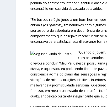
penúria do sofrimento interior e sentiu o ansei
encontrá-lo em sua vida devastada pela aridez.
“Ele buscou refúgio junto a um bom homem que s
animais (os
“porcos”)
, treinando-as com algumas 
seu tesouro da sabedoria em decorrência de uma
comportamento que desejava receber inclusive 
encontrava para satisfazer sua dilacerante fome 
“Quando o jovem, 
com os sentidos e
o levou a concluir: ‘Meu Pai Celestial possui um
divina, e aqui estou eu padecendo fome de paz, 
consciência acima do plano das sensações e regr
vibrações de minhas orações intuitivas interiores: “
me levar pela promiscuidade sensorial. Obscure
Por isso, em meu atual estado de consciência, n
qualquer posição ou tarefa insignificante que eu
“O jovem devoto então se levantou, ou seja, ele