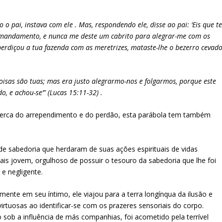
o o pai, instava com ele . Mas, respondendo ele, disse ao pai: ‘Eis que t
u mandamento, e nunca me deste um cabrito para alegrar-me com os
sperdiçou a tua fazenda com as meretrizes, mataste-lhe o bezerro cevad
coisas são tuas; mas era justo alegrarmo-nos e folgarmos, porque este
o, e achou-se’” (Lucas 15:11-32) .
cerca do arrependimento e do perdão, esta parábola tem também
 sabedoria que herdaram de suas ações espirituais de vidas
ais jovem, orgulhoso de possuir o tesouro da sabedoria que lhe foi
e negligente.
ente em seu íntimo, ele viajou para a terra longínqua da ilusão e
irtuosas ao identificar-se com os prazeres sensoriais do corpo.
sob a influência de más companhias, foi acometido pela terrível