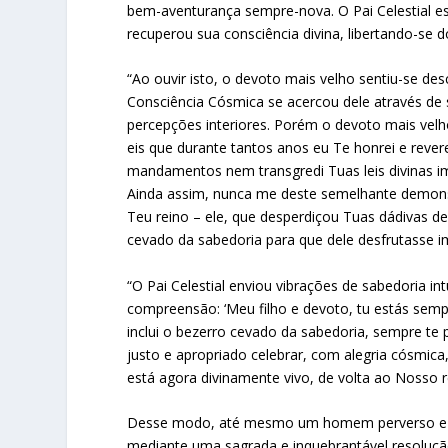
bem-aventurança sempre-nova. O Pai Celestial est
recuperou sua consciência divina, libertando-se 
“Ao ouvir isto, o devoto mais velho sentiu-se de
Consciência Cósmica se acercou dele através de s
percepções interiores. Porém o devoto mais velho 
eis que durante tantos anos eu Te honrei e rever
mandamentos nem transgredi Tuas leis divinas im
Ainda assim, nunca me deste semelhante demonst
Teu reino – ele, que desperdiçou Tuas dádivas d
cevado da sabedoria para que dele desfrutasse i
“O Pai Celestial enviou vibrações de sabedoria i
compreensão: ‘Meu filho e devoto, tu estás sem
inclui o bezerro cevado da sabedoria, sempre te
justo e apropriado celebrar, com alegria cósmica
está agora divinamente vivo, de volta ao Nosso r
Desse modo, até mesmo um homem perverso e mu
mediante uma sagrada e inquebrantável resolução