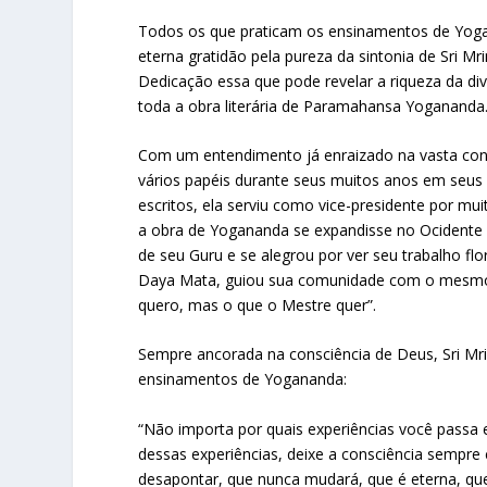
Todos os que praticam os ensinamentos de Yogan
eterna gratidão pela pureza da sintonia de Sri Mr
Dedicação essa que pode revelar a riqueza da di
toda a obra literária de Paramahansa Yogananda
Com um entendimento já enraizado na vasta con
vários papéis durante seus muitos anos em seus m
escritos, ela serviu como vice-presidente por mu
a obra de Yogananda se expandisse no Ocidente e 
de seu Guru e se alegrou por ver seu trabalho fl
Daya Mata, guiou sua comunidade com o mesmo e
quero, mas o que o Mestre quer”.
Sempre ancorada na consciência de Deus, Sri Mri
ensinamentos de Yogananda:
“Não importa por quais experiências você passa 
dessas experiências, deixe a consciência sempre 
desapontar, que nunca mudará, que é eterna, qu