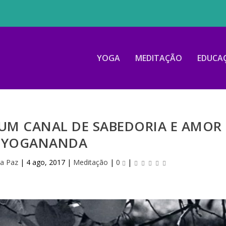
YOGA
MEDITAÇÃO
EDUCA
 UM CANAL DE SABEDORIA E AMOR
 YOGANANDA
da Paz
|
4 ago, 2017
|
Meditação
|
0
|