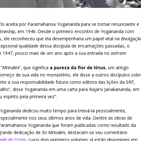
foi aceita por Paramahansa Yogananda para se tornar renunciante e
ellowship, em 1946. Desde o primeiro encontro de Yogananda com
s, ele reconheceu que ela desempenharia um papel vital na divulgaçã
cepcional qualidade dessa discípula de encarnações passadas, o
 1947, pouco mais de um ano após a sua entrada no
ashram
.
rinalini”, que significa
a pureza da flor de lótus
, um antigo
começo de sua vida no monastério, ele disse a outros discípulos sobr
nte a sua responsabilidade futura como editora das lições da SRF,
trabalho”, disse Yogananda em uma carta para Rajarsi Janakananda, em
espírito pela primeira vez”.
Yogananda dedicou muito tempo para treiná-la pessoalmente,
especialmente nos seus últimos anos de vida. Dentre as obras de
Paramahansa Yogananda que foram publicadas como resultado da
grande dedicação de Sri Mrinalini, destacam-se seu comentário
nda de Cristo
, cujos dois primeiros volumes já estão disponíveis em