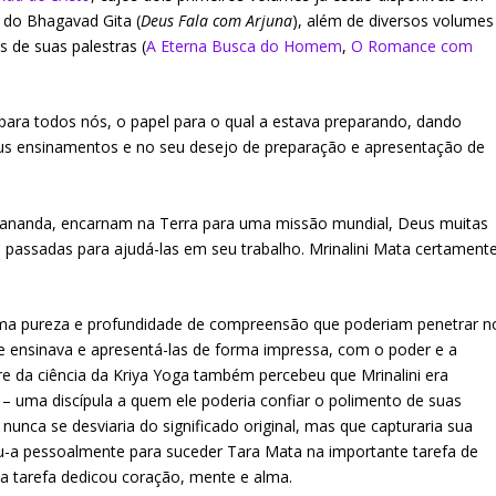
 do Bhagavad Gita (
Deus Fala com Arjuna
), além de diversos volumes
 de suas palestras (
A Eterna Busca do Homem
,
O Romance com
 para todos nós, o papel para o qual a estava preparando, dando
us ensinamentos e no seu desejo de preparação e apresentação de
nanda, encarnam na Terra para uma missão mundial, Deus muitas
as passadas para ajudá-las em seu trabalho. Mrinalini Mata certament
uma pureza e profundidade de compreensão que poderiam penetrar n
e ensinava e apresentá-las de forma impressa, com o poder e a
re da ciência da Kriya Yoga também percebeu que Mrinalini era
 – uma discípula a quem ele poderia confiar o polimento de suas
 nunca se desviaria do significado original, mas que capturaria sua
ou-a pessoalmente para suceder Tara Mata na importante tarefa de
sa tarefa dedicou coração, mente e alma.