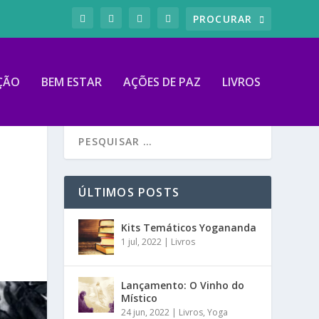
ÇÃO
BEM ESTAR
AÇÕES DE PAZ
LIVROS
ÚLTIMOS POSTS
Kits Temáticos Yogananda
1 jul, 2022
|
Livros
Lançamento: O Vinho do
Místico
24 jun, 2022
|
Livros
,
Yoga