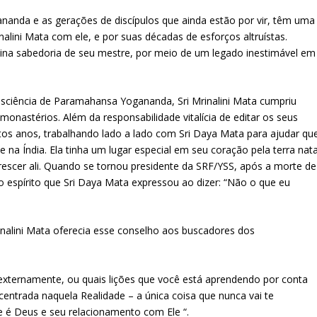
anda e as gerações de discípulos que ainda estão por vir, têm uma
inalini Mata com ele, e por suas décadas de esforços altruístas.
vina sabedoria de seu mestre, por meio de um legado inestimável em
.
sciência de Paramahansa Yogananda, Sri Mrinalini Mata cumpriu
onastérios. Além da responsabilidade vitalícia de editar os seus
itos anos, trabalhando lado a lado com Sri Daya Mata para ajudar qu
na Índia. Ela tinha um lugar especial em seu coração pela terra nata
orescer ali. Quando se tornou presidente da SRF/YSS, após a morte de
spírito que Sri Daya Mata expressou ao dizer: “Não o que eu
nalini Mata oferecia esse conselho aos buscadores dos
externamente, ou quais lições que você está aprendendo por conta
centrada naquela Realidade – a única coisa que nunca vai te
e é Deus e seu relacionamento com Ele “.