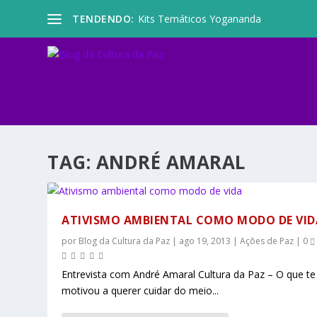
TENDENDO:
Kits Temáticos Yogananda
TAG:
ANDRÉ AMARAL
ATIVISMO AMBIENTAL COMO MODO DE VID
por
Blog da Cultura da Paz
|
ago 19, 2013
|
Ações de Paz
|
0
Entrevista com André Amaral Cultura da Paz – O que te
motivou a querer cuidar do meio...