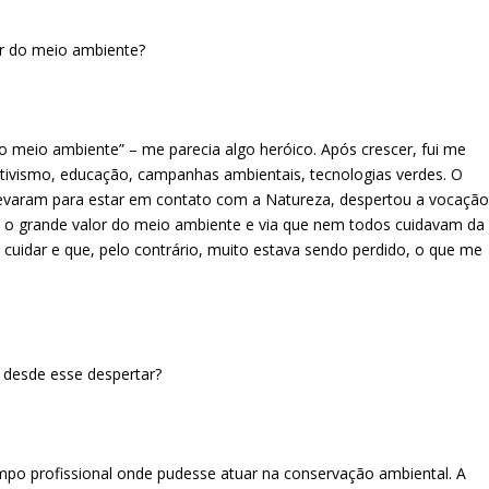
ar do meio ambiente?
meio ambiente” – me parecia algo heróico. Após crescer, fui me
ivismo, educação, campanhas ambientais, tecnologias verdes. O
levaram para estar em contato com a Natureza, despertou a vocaçã
ia o grande valor do meio ambiente e via que nem todos cuidavam da
idar e que, pelo contrário, muito estava sendo perdido, o que me
 desde esse despertar?
po profissional onde pudesse atuar na conservação ambiental. A