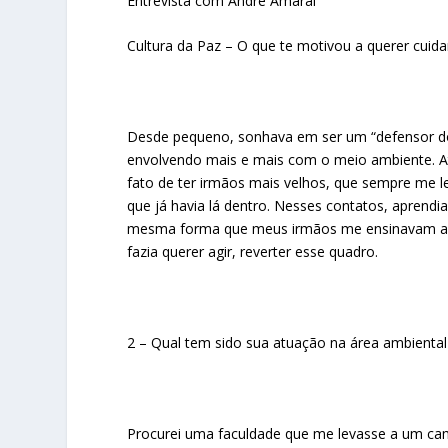
Entrevista com André Amaral
Cultura da Paz – O que te motivou a querer cuid
Desde pequeno, sonhava em ser um “defensor do 
envolvendo mais e mais com o meio ambiente. At
fato de ter irmãos mais velhos, que sempre me 
que já havia lá dentro. Nesses contatos, aprend
mesma forma que meus irmãos me ensinavam a cu
fazia querer agir, reverter esse quadro.
2 – Qual tem sido sua atuação na área ambiental
Procurei uma faculdade que me levasse a um cam