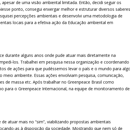
 apesar de uma visão ambiental limitada. Então, decidi seguir os
esse ponto, consegui enxergar melhor e estruturar diversos sabere
 Pesquisei percepções ambientais e desenvolvi uma metodologia de
ientais locais para a efetiva ação da Educação ambiental em
eace durante alguns anos onde pude atuar mais diretamente na
 impedi-los. Trabalhei em pesquisa nessa organização e coordenando
tos de ações para que pudéssemos levar o país e o mundo para alg
 meio ambiente. Essas ações envolviam pesquisa, comunicação,
ções de massa etc. Após trabalhar no Greenpeace Brasil como
mpo para o Greenpeace Internacional, na equipe de monitoramento de
 de atuar mais no “sim”, viabilizando propostas ambientais
locando-as à disposição da sociedade. Mostrando que nem só de