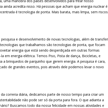
sta, uma manobra dos países desenvolvidos para frear nosso
ia ainda acredita nisso. Há pessoas que acham que energia nuclear é
ncentrada é tecnologia de ponta. Mais barata, mais limpa, sem riscos
pesquisa e desenvolvimento de novas tecnologias, além de transferi
as tecnologias que trabalhamos são tecnologias de ponta, que focam
roveitar energia que está sendo desperdiçada em outras formas
 em energia elétrica. Temos Piso, Pista de dança, Bicicletas, e
ia a brinquedos de parquinho que gerem energia. A pesquisa é cara,
cado de grandes eventos, pois através dele podemos levar o novo
o da correria diária, dedicamos parte de nosso tempo para criar um
tentabilidade não pode ser só da porta para fora. O que adianta a
ionário? Buscamos todo dia nossa felicidade em nossas atividades e