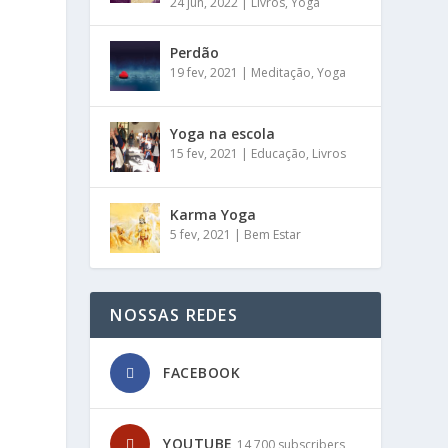
24 jun, 2022
|
Livros
,
Yoga
Perdão
19 fev, 2021
|
Meditação
,
Yoga
Yoga na escola
15 fev, 2021
|
Educação
,
Livros
o
Karma Yoga
5 fev, 2021
|
Bem Estar
NOSSAS REDES
FACEBOOK
YOUTUBE
14,700 subscribers