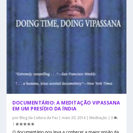
DOCUMENTÁRIO: A MEDITAÇÃO VIPASSANA
EM UM PRESÍDIO DA ÍNDIA
por
Blog da Cultura da Paz
|
maio 20, 2014
|
Meditação
|
0
|
O documentário nos leva a conhecer a maior prisão da