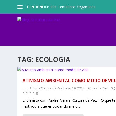
TENDENDO:
Kits Temáticos Yogananda
TAG:
ECOLOGIA
ATIVISMO AMBIENTAL COMO MODO DE VID
por
Blog da Cultura da Paz
|
ago 19, 2013
|
Ações de Paz
|
0
Entrevista com André Amaral Cultura da Paz – O que te
motivou a querer cuidar do meio...