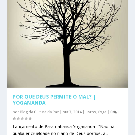
POR QUE DEUS PERMITE O MAL? |
YOGANANDA
por
Blog da Cultura da Paz
|
out 7, 2014
|
Livros
,
Yoga
|
0
|
Lançamento de Paramahansa Yogananda “Não há
qualquer crueldade no plano de Deus porque, a...