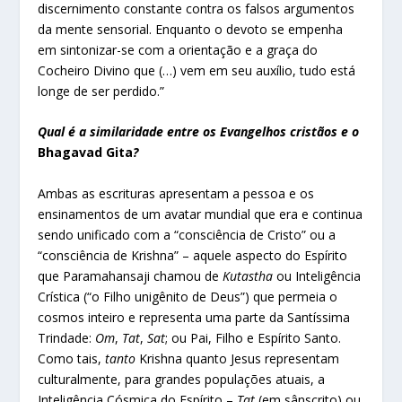
discernimento constante contra os falsos argumentos
da mente sensorial. Enquanto o devoto se empenha
em sintonizar-se com a orientação e a graça do
Cocheiro Divino que (…) vem em seu auxílio, tudo está
longe de ser perdido.”
Qual é a similaridade entre os Evangelhos cristãos e o
Bhagavad Gita
?
Ambas as escrituras apresentam a pessoa e os
ensinamentos de um avatar mundial que era e continua
sendo unificado com a “consciência de Cristo” ou a
“consciência de Krishna” – aquele aspecto do Espírito
que Paramahansaji chamou de
Kutastha
ou Inteligência
Crística (“o Filho unigênito de Deus”) que permeia o
cosmos inteiro e representa uma parte da Santíssima
Trindade:
Om
,
Tat
,
Sat
; ou Pai, Filho e Espírito Santo.
Como tais,
tanto
Krishna quanto Jesus representam
culturalmente, para grandes populações atuais, a
Inteligência Cósmica do Espírito –
Tat
(em sânscrito) ou