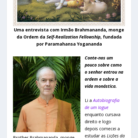
Uma entrevista com Irmão Brahmananda, monge
da Ordem da
Self-Realization Fellowship
, fundada
por Paramahansa Yogananda
Conte-nos um
pouco sobre como
o senhor entrou na
ordem e sobre a
vida monástica.
Li a
Autobiografia
de um Iogue
enquanto cursava
direito e logo
depois comecei a
estudar as
Lições da
Brother Brahmananda, monge