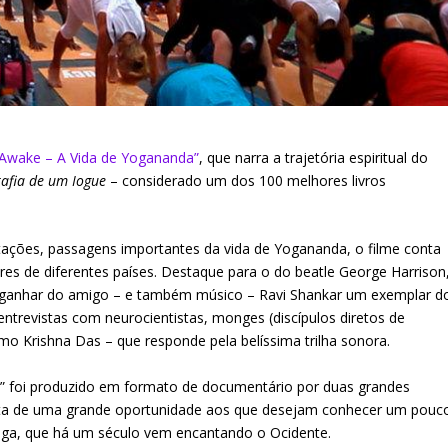
“Awake – A Vida de Yogananda”
, que narra a trajetória espiritual do
afia de um Iogue
– considerado um dos 100 melhores livros
tações, passagens importantes da vida de Yogananda, o filme conta
 de diferentes países. Destaque para o do beatle George Harrison
 ganhar do amigo – e também músico – Ravi Shankar um exemplar d
entrevistas com neurocientistas, monges (discípulos diretos de
o Krishna Das – que responde pela belíssima trilha sonora.
” foi produzido em formato de documentário por duas grandes
ata de uma grande oportunidade aos que desejam conhecer um pouc
yoga, que há um século vem encantando o Ocidente.