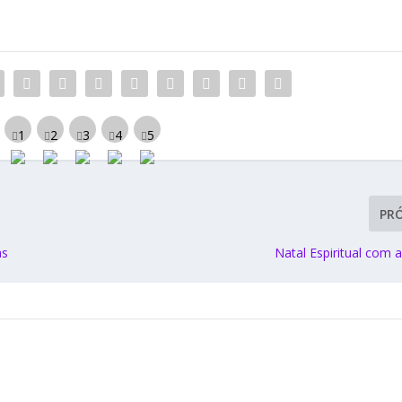
PR
as
Natal Espiritual com 