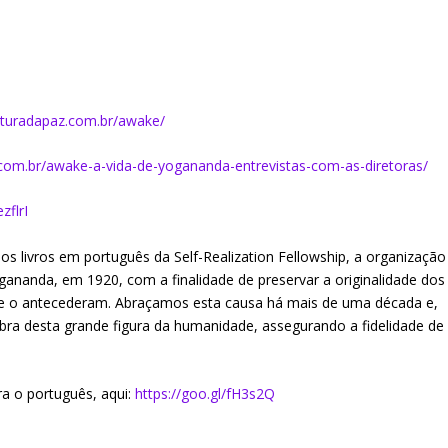
ulturadapaz.com.br/awake/
z.com.br/awake-a-vida-de-yogananda-entrevistas-com-as-diretoras/
zflrI
 dos livros em português da Self-Realization Fellowship, a organização
ananda, em 1920, com a finalidade de preservar a originalidade dos
e o antecederam. Abraçamos esta causa há mais de uma década e,
obra desta grande figura da humanidade, assegurando a fidelidade de
a o português, aqui:
https://goo.gl/fH3s2Q