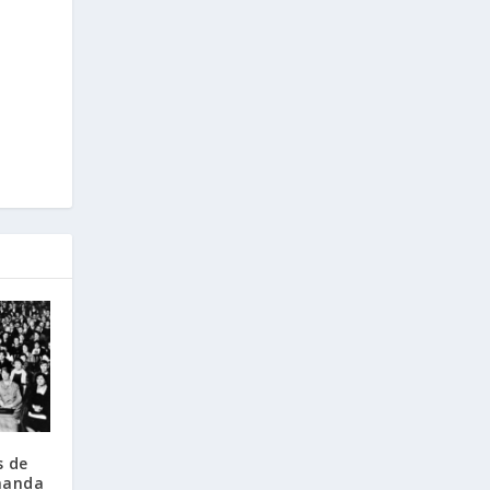
s de
nanda