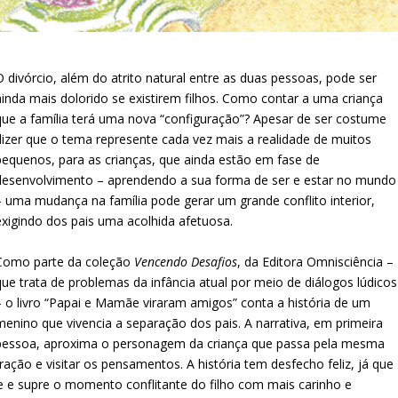
O divórcio, além do atrito natural entre as duas pessoas, pode ser
ainda mais dolorido se existirem filhos. Como contar a uma criança
que a família terá uma nova “configuração”? Apesar de ser costume
dizer que o tema represente cada vez mais a realidade de muitos
pequenos, para as crianças, que ainda estão em fase de
desenvolvimento – aprendendo a sua forma de ser e estar no mundo
– uma mudança na família pode gerar um grande conflito interior,
exigindo dos pais uma acolhida afetuosa.
Como parte da coleção
Vencendo Desafios
, da Editora Omnisciência –
que trata de problemas da infância atual por meio de diálogos lúdicos
– o livro “Papai e Mamãe viraram amigos” conta a história de um
menino que vivencia a separação dos pais. A narrativa, em primeira
pessoa, aproxima o personagem da criança que passa pela mesma
ação e visitar os pensamentos. A história tem desfecho feliz, já que
e e supre o momento conflitante do filho com mais carinho e