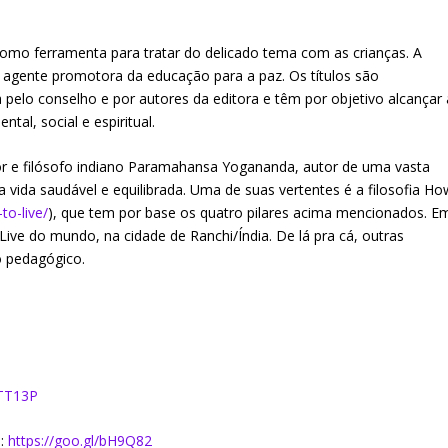
 como ferramenta para tratar do delicado tema com as crianças. A
 agente promotora da educação para a paz. Os títulos são
a pelo conselho e por autores da editora e têm por objetivo alcançar 
tal, social e espiritual.
dor e filósofo indiano Paramahansa Yogananda, autor de uma vasta
vida saudável e equilibrada. Uma de suas vertentes é a filosofia Ho
to-live/
), que tem por base os quatro pilares acima mencionados. E
ive do mundo, na cidade de Ranchi/Índia. De lá pra cá, outras
o pedagógico.
wTT13P
l:
https://goo.gl/bH9Q82