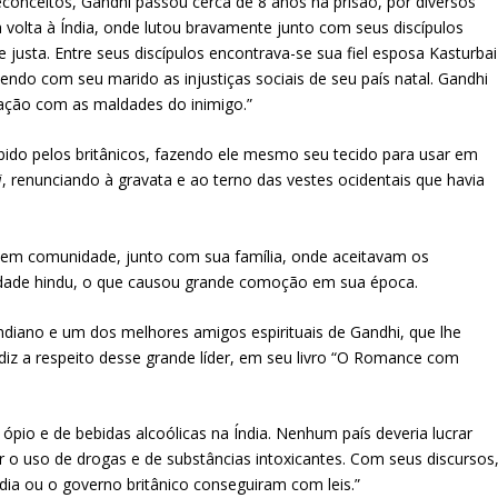
econceitos, Gandhi passou cerca de 8 anos na prisão, por diversos
a volta à Índia, onde lutou bravamente junto com seus discípulos
 e justa. Entre seus discípulos encontrava-se sua fiel esposa Kasturbai
ndo com seu marido as injustiças sociais de seu país natal. Gandhi
ração com as maldades do inimigo.”
ibido pelos britânicos, fazendo ele mesmo seu tecido para usar em
i
, renunciando à gravata e ao terno das vestes ocidentais que havia
 em comunidade, junto com sua família, onde aceitavam os
edade hindu, o que causou grande comoção em sua época.
iano e um dos melhores amigos espirituais de Gandhi, que lhe
diz a respeito desse grande líder, em seu livro “O Romance com
pio e de bebidas alcoólicas na Índia. Nenhum país deveria lucrar
 o uso de drogas e de substâncias intoxicantes. Com seus discursos
ia ou o governo britânico conseguiram com leis.”