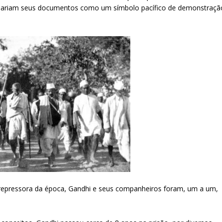
imariam seus documentos como um símbolo pacífico de demonstraçã
repressora da época, Gandhi e seus companheiros foram, um a um,