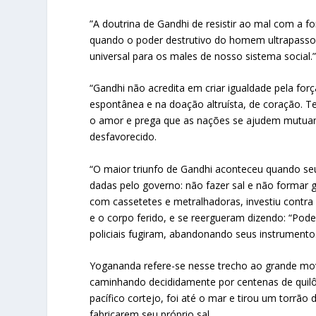
”A doutrina de Gandhi de resistir ao mal com a f
quando o poder destrutivo do homem ultrapasso
universal para os males de nosso sistema social.
“Gandhi não acredita em criar igualdade pela forç
espontânea e na doação altruísta, de coração. T
o amor e prega que as nações se ajudem mutua
desfavorecido.
“O maior triunfo de Gandhi aconteceu quando seu 
dadas pelo governo: não fazer sal e não formar
com cassetetes e metralhadoras, investiu contr
e o corpo ferido, e se reergueram dizendo: “Pod
policiais fugiram, abandonando seus instrument
Yogananda refere-se nesse trecho ao grande mov
caminhando decididamente por centenas de quil
pacífico cortejo, foi até o mar e tirou um torrão 
fabricarem seu próprio sal.