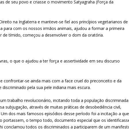
icas de seu povo e criasse o movimento Satyagraha (Força da
reito na Inglaterra e manteve-se fiel aos princípios vegetarianos de
ia para com os nossos irmãos animais, ajudou a formar a primeira
ar de tímido, começou a desenvolver o dom da oratória.
ras, o que o ajudou a ter força e assertividade em seu discurso
de confrontar-se ainda mais com a face cruel do preconceito e da
discriminado pela sua pele indiana mais escura.
m trabalho revolucionário, incitando toda a população discriminada
a subjugação, através de muitas práticas de desobediência civil,
. Um dos mais famosos episódios desse período foi a incitação a qu
ão portassem, o tempo todo, documento especial que os identificass
ndhi conclamou todos os discriminados a participarem de um manifest