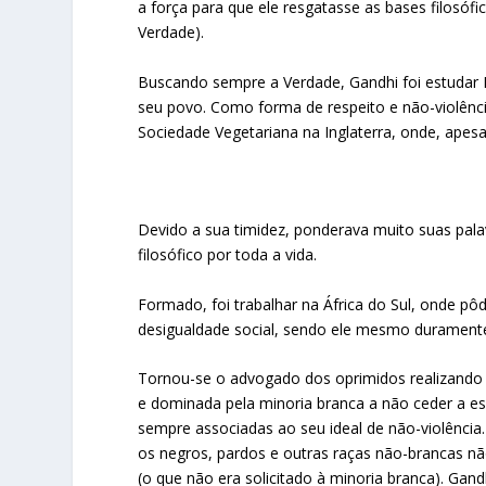
a força para que ele resgatasse as bases filosóf
Verdade).
Buscando sempre a Verdade, Gandhi foi estudar Di
seu povo. Como forma de respeito e não-violênc
Sociedade Vegetariana na Inglaterra, onde, apes
Devido a sua timidez, ponderava muito suas palav
filosófico por toda a vida.
Formado, foi trabalhar na África do Sul, onde pô
desigualdade social, sendo ele mesmo duramente 
Tornou-se o advogado dos oprimidos realizando u
e dominada pela minoria branca a não ceder a ess
sempre associadas ao seu ideal de não-violência
os negros, pardos e outras raças não-brancas n
(o que não era solicitado à minoria branca). Ga