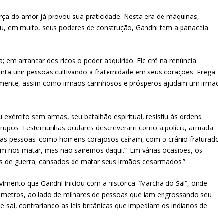
orça do amor já provou sua praticidade. Nesta era de máquinas,
u, em muito, seus poderes de construção, Gandhi tem a panaceia
”
a; em arrancar dos ricos o poder adquirido. Ele crê na renúncia
enta unir pessoas cultivando a fraternidade em seus corações. Prega
mente, assim como irmãos carinhosos e prósperos ajudam um irmã
exército sem armas, seu batalhão espiritual, resistiu às ordens
 grupos. Testemunhas oculares descreveram como a polícia, armada
a as pessoas; como homens corajosos caíram, com o crânio fraturad
em nos matar, mas não sairemos daqui.”. Em várias ocasiões, os
os de guerra, cansados de matar seus irmãos desarmados.”
imento que Gandhi iniciou com a histórica “Marcha do Sal”, onde
ômetros, ao lado de milhares de pessoas que iam engrossando seu
de sal, contrariando as leis britânicas que impediam os indianos de