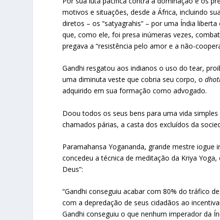
Por sua luta pacífica contra a dominação e os pr
motivos e situações, desde a África, incluindo su
diretos – os “satyagrahis” – por uma Índia liberta
que, como ele, foi presa inúmeras vezes, combate
pregava a “resistência pelo amor e a não-coope
Gandhi resgatou aos indianos o uso do tear, pro
uma diminuta veste que cobria seu corpo, o
dhot
adquirido em sua formação como advogado.
Doou todos os seus bens para uma vida simples
chamados párias, a casta dos excluídos da soci
Paramahansa Yogananda, grande mestre iogue ind
concedeu a técnica de meditação da Kriya Yoga, 
Deus”:
“Gandhi conseguiu acabar com 80% do tráfico de ó
com a depredação de seus cidadãos ao incentivar
Gandhi conseguiu o que nenhum imperador da Índ